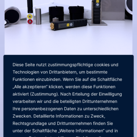
Diese Seite nutzt zustimmungspflichtige cookies und
Technologien von Drittanbietern, um bestimmte
Funktionen einzubinden. Wenn Sie auf die Schaltfläche
ZWEI WEGE ZUR EFFIZIENTEN ESD-
„Alle akzeptieren“ klicken, werden diese Funktionen
PRÜFUNG
aktiviert (Zustimmung). Nach Erteilung der Einwilligung
Die Messfunktionen
verarbeiten wir und die beteiligten Drittunternehmen
Ihre personenbezogenen Daten zu unterschiedlichen
Asset-Messung & strukturiert,
Zwecken. Detaillierte Informationen zu Zweck,
nachvollziehbar, auditfähig
Rechtsgrundlage und Drittunternehmen finden Sie
unter der Schaltfläche „Weitere Informationen“ und in
Vordefinierte Messvorgaben für jedes Asset