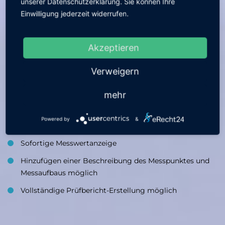
unserer Datenschutzerklärung. Sie können Ihre
Automatische Führung durch den Prüfablauf
Einwilligung jederzeit widerrufen.
Präzise Erfassung und Dokumentation
Akzeptieren
Lückenlose, auditfähige Messhistorie
Erhebliche Erleichterung bei wiederkehrenden
Verweigern
Prüfungen
mehr
Die Labormessung direkt & unkompliziert
Powered by
&
Flexible Auswahl des Messparameter
Sofortige Messwertanzeige
Hinzufügen einer Beschreibung des Messpunktes und
Messaufbaus möglich
Vollständige Prüfbericht-Erstellung möglich